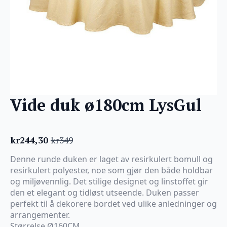
Vide duk ø180cm LysGul
kr
244,30
kr
349
Opprinnelig
Nåværende
pris
pris
Denne runde duken er laget av resirkulert bomull og
var:
er:
resirkulert polyester, noe som gjør den både holdbar
kr349.
kr244,30.
og miljøvennlig. Det stilige designet og linstoffet gir
den et elegant og tidløst utseende. Duken passer
perfekt til å dekorere bordet ved ulike anledninger og
arrangementer.
Størrelse Ø160CM