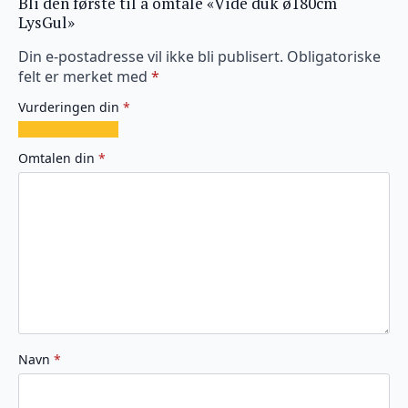
Bli den første til å omtale «Vide duk ø180cm
LysGul»
Din e-postadresse vil ikke bli publisert.
Obligatoriske
felt er merket med
*
Vurderingen din
*
1
2
3
4
5
av
av
av
av
av
Omtalen din
*
5
5
5
5
5
stjerner
stjerner
stjerner
stjerner
stjerner
Navn
*