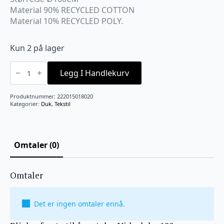
Material 90% RECYCLED COTTON
Material 10% RECYCLED POLY.
Kun 2 på lager
Vide
duk
Legg I Handlekurv
ø180cm
LysGul
antall
Produktnummer:
222015018020
Kategorier:
Duk
,
Tekstil
Omtaler (0)
Omtaler
Det er ingen omtaler ennå.