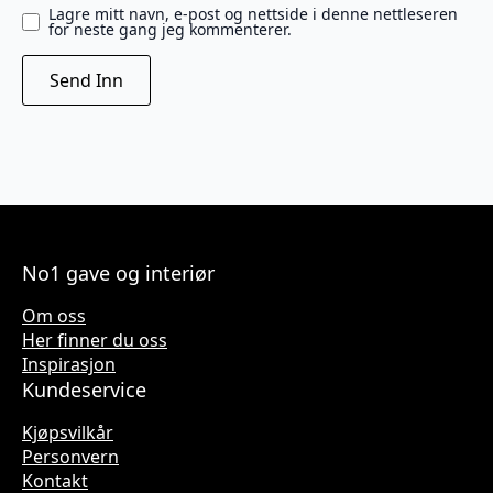
Lagre mitt navn, e-post og nettside i denne nettleseren
for neste gang jeg kommenterer.
No1 gave og interiør
Om oss
Her finner du oss
Inspirasjon
Kundeservice
Kjøpsvilkår
Personvern
Kontakt