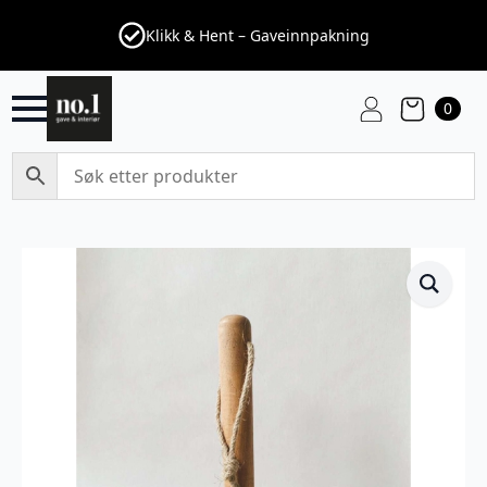
Klikk & Hent – Gaveinnpakning
0