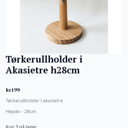
Tørkerullholder i
Akasietre h28cm
kr
199
Tørkerullholder i akasietre
Høyde – 28cm
Kun 3 på lager