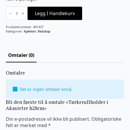
Tørkerullholder
i
Legg I Handlekurv
Akasietre
h28cm
antall
Produktnummer:
401437
Kategorier:
Kjøkken
,
Redskap
Omtaler (0)
Omtaler
Det er ingen omtaler ennå.
Bli den første til å omtale «Tørkerullholder i
Akasietre h28cm»
Din e-postadresse vil ikke bli publisert.
Obligatoriske
felt er merket med
*