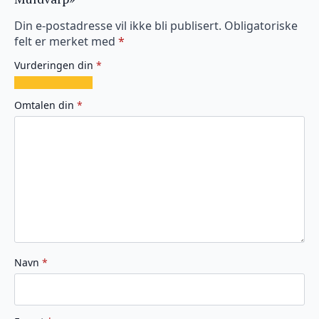
Din e-postadresse vil ikke bli publisert.
Obligatoriske
felt er merket med
*
Vurderingen din
*
1
2
3
4
5
av
av
av
av
av
Omtalen din
*
5
5
5
5
5
stjerner
stjerner
stjerner
stjerner
stjerner
Navn
*