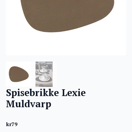
Spisebrikke Lexie
Muldvarp
kr
79