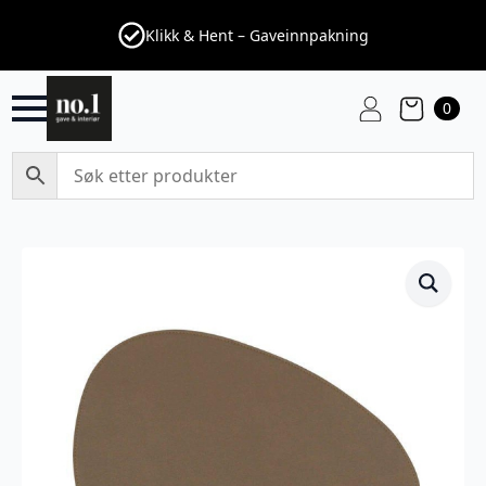
Klikk & Hent – Gaveinnpakning
0