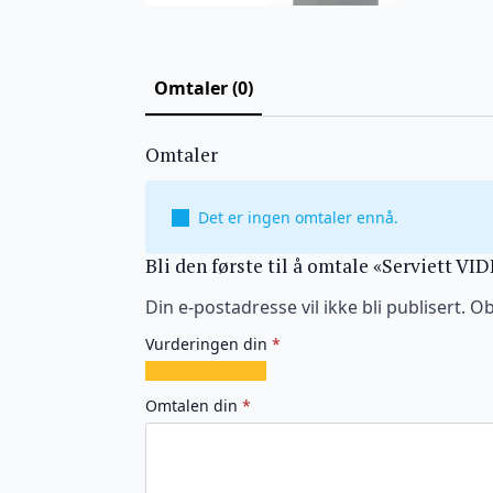
Omtaler (0)
Omtaler
Det er ingen omtaler ennå.
Bli den første til å omtale «Serviett VI
Din e-postadresse vil ikke bli publisert.
Ob
Vurderingen din
*
1
2
3
4
5
av
av
av
av
av
Omtalen din
*
5
5
5
5
5
stjerner
stjerner
stjerner
stjerner
stjerner