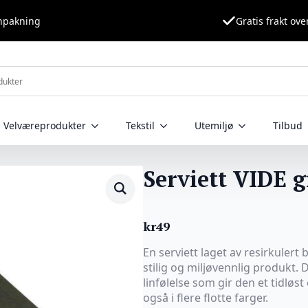
nnpakning
Gratis frakt ove
Velværeprodukter
Tekstil
Utemiljø
Tilbud
Serviett VIDE 
kr
49
En serviett laget av resirkulert
stilig og miljøvennlig produkt.
linfølelse som gir den et tidløs
også i flere flotte farger.