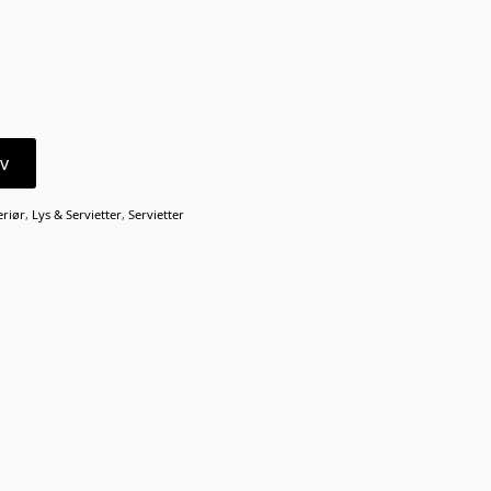
v
eriør
,
Lys & Servietter
,
Servietter