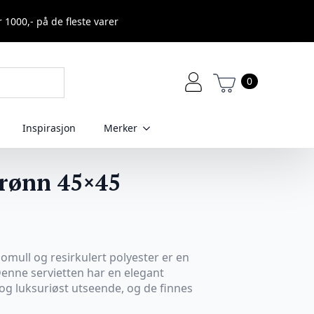
r 1000,- på de fleste varer
0
Inspirasjon
Merker
grønn 45×45
 bomull og resirkulert polyester er en
 Denne servietten har en elegant
t og luksuriøst utseende, og de finnes