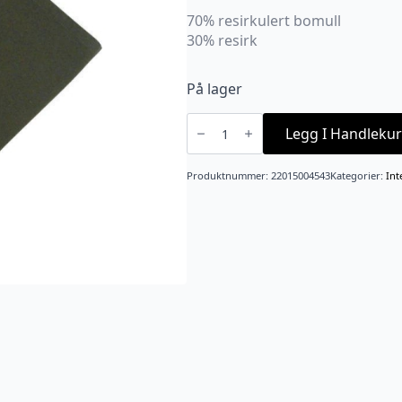
70% resirkulert bomull
30% resirk
På lager
Serviett
VIDE
Legg I Handlekur
grønn
45x45
antall
Produktnummer:
22015004543
Kategorier:
Int