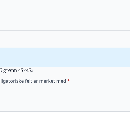
DE grønn 45×45»
ligatoriske felt er merket med
*