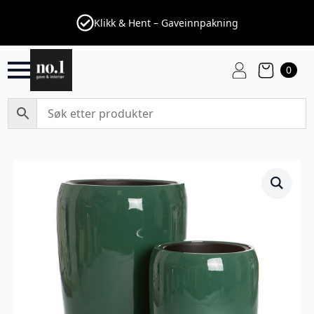
Klikk & Hent – Gaveinnpakning
0