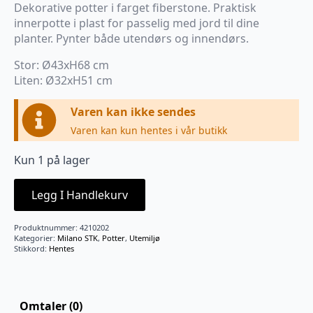
pris
pris
Dekorative potter i farget fiberstone. Praktisk
var:
er:
innerpotte i plast for passelig med jord til dine
kr2.190.
kr1.590.
planter. Pynter både utendørs og innendørs.
Stor: Ø43xH68 cm
Liten: Ø32xH51 cm
Varen kan ikke sendes
Varen kan kun hentes i vår butikk
Kun 1 på lager
Legg I Handlekurv
Produktnummer:
4210202
Kategorier:
Milano STK
,
Potter
,
Utemiljø
Stikkord:
Hentes
Omtaler (0)