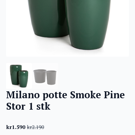
Milano potte Smoke Pine
Stor 1 stk
kr
1.590
kr
2.190
Opprinnelig
Nåværende