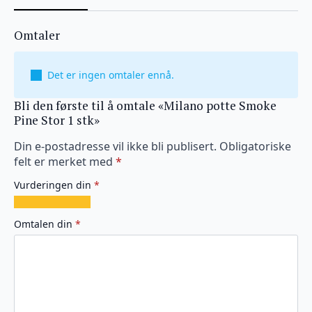
Omtaler
Det er ingen omtaler ennå.
Bli den første til å omtale «Milano potte Smoke
Pine Stor 1 stk»
Din e-postadresse vil ikke bli publisert.
Obligatoriske
felt er merket med
*
Vurderingen din
*
1
2
3
4
5
av
av
av
av
av
Omtalen din
*
5
5
5
5
5
stjerner
stjerner
stjerner
stjerner
stjerner