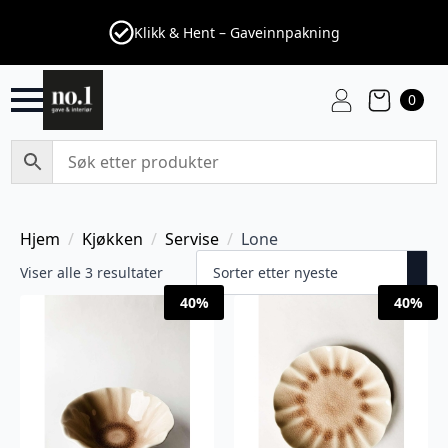
Klikk & Hent – Gaveinnpakning
0
Hjem
Kjøkken
Servise
Lone
Sortert
Viser alle 3 resultater
etter
40%
40%
nyeste