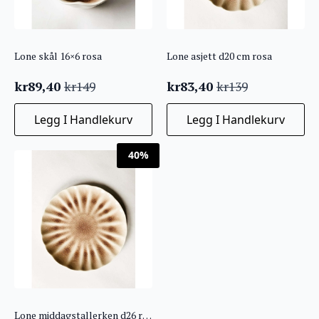
Lone skål 16×6 rosa
Lone asjett d20 cm rosa
kr
89,40
kr
83,40
kr
149
kr
139
Opprinnelig
Nåværende
Opprinnelig
Nåværende
pris
pris
pris
pris
Legg I Handlekurv
Legg I Handlekurv
var:
er:
var:
er:
kr149.
kr89,40.
kr139.
kr83,40.
40%
Lone middagstallerken d26 rosa