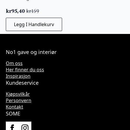
kr
95,40
kr
159
Opprinnelig
Nåværende
pris
pris
Legg I Handlekurv
var:
er:
kr159.
kr95,40.
No1 gave og interiør
Om oss
Her finner du oss
Inspirasjon
Kundeservice
Kjøpsvilkår
Personvern
Kontakt
SOME